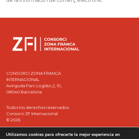
de la informació i de comerç electrònic
CONSORCI ZONA FRANCA
INTERNACIONAL
Avinguda Parc Logístic,2, 10,
08040 Barcelona
Todos los derechos reservados.
Consorci ZF Internacional
© 2026
Facebook
Instagram
Twitter
LinkedIn
YouTube
Utilizamos cookies para ofrecerte la mejor experiencia en