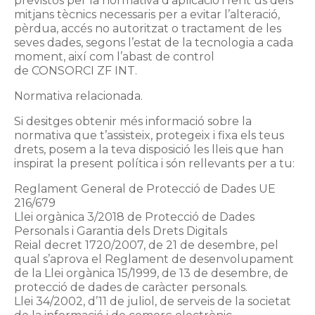
previstos per la normativa d’aplicació i fent ús dels
mitjans tècnics necessaris per a evitar l’alteració,
pèrdua, accés no autoritzat o tractament de les
seves dades, segons l’estat de la tecnologia a cada
moment, així com l’abast de control
de CONSORCI ZF INT.
Normativa relacionada.
Si desitges obtenir més informació sobre la
normativa que t’assisteix, protegeix i fixa els teus
drets, posem a la teva disposició les lleis que han
inspirat la present política i són rellevants per a tu:
Reglament General de Protecció de Dades UE
216/679
Llei orgànica 3/2018 de Protecció de Dades
Personals i Garantia dels Drets Digitals
Reial decret 1720/2007, de 21 de desembre, pel
qual s’aprova el Reglament de desenvolupament
de la Llei orgànica 15/1999, de 13 de desembre, de
protecció de dades de caràcter personals.
Llei 34/2002, d’11 de juliol, de serveis de la societat